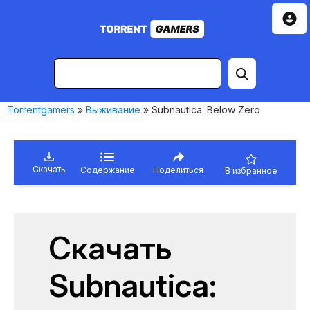
Torrentgamers
»
Выживание
» Subnautica: Below Zero
Скачать
Содержание
Поделиться
В избранное
Скачать
Subnautica: