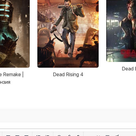
Dead E
e Remake |
Dead Rising 4
нзия