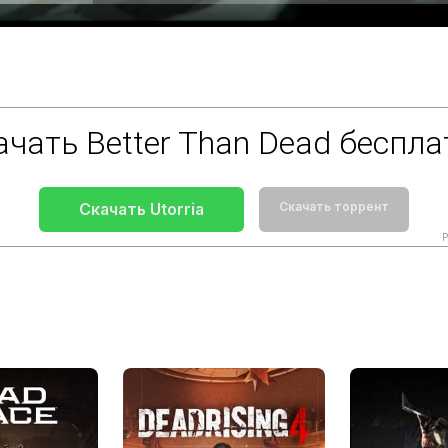
ачать Better Than Dead беспла
Скачать Utorria
Скачать торрент
Р