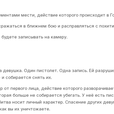
ементами мести, действие которого происходит в Го
сражаться в ближнем бою и расправляться с похит
 будете записывать на камеру.
 девушка. Один пистолет. Одна запись. Ей разруши
 и собирается снять их.
р от первого лица, действие которого разворачивае
торая больше не собирается убегать. У неё есть пис
битва носит личный характер. Спасение других дев
 как вы их уничтожаете.