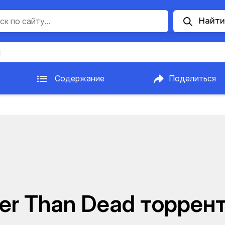
Найти
d
Содержание
Поделиться
er Than Dead торрен