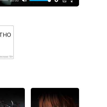
00:00
тно
еклама 18+