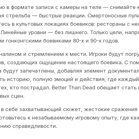
ью в формате записи с камеры на теле — снимайте
ная стрельба — быстрые реакции. Смертоносные пул
сь в культовых локациях боевиков: рестораны с н
. Линейные уровни — без лишнего. Только цели, нап
 гонконгскими боевиками 80-х и 90-х годов.
налином и стремлением к мести. Игроки будут погр
тов, создающих ощущение настоящего боевика. С по
 будут запечатлены, добавляя элемент документаль
ть историю, полную эмоций и действия, где каждый
 тех, кто пострадал. Better Than Dead обещает ста
вых сцен.
т в себе захватывающий сюжет, жестокие сражения и
готовьтесь к незабываемому игровому опыту, где ка
ению справедливости.