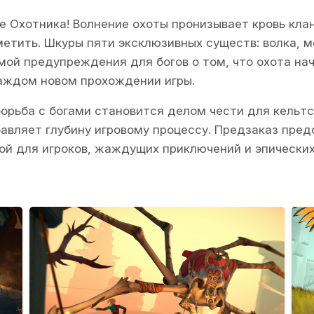
 Охотника! Волнение охоты пронизывает кровь клана
метить. Шкуры пяти эксклюзивных существ: волка, м
ой предупреждения для богов о том, что охота на
аждом новом прохождении игры.
 борьба с богами становится делом чести для кельт
бавляет глубину игровому процессу. Предзаказ пред
ой для игроков, жаждущих приключений и эпически