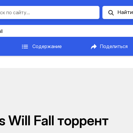
Найти
ll
Содержание
Поделиться
 Will Fall торрент