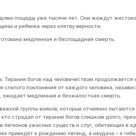
едомо пощады уже тысячи лет. Они жаждут жестокос
щины и ребенка через клятву верности.
 уготована медленная и беспощадная смерть.
а. Тирания богов над человечеством продолжается 
 слепого поклонения от каждого человека, независи
е, ожидает медленная и безжалостная смерть.
важной группы воинов, которые отчаянно пытаются
 кто страдал от тирании богов слишком долго, приз
в легионов ужасных существ и слуг, обитающих в а
ех приведёт к рождению легенд, а неудача – к гибе