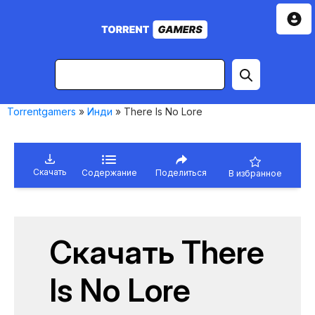
Torrentgamers
»
Инди
» There Is No Lore
Скачать
Содержание
Поделиться
В избранное
Скачать There
Is No Lore