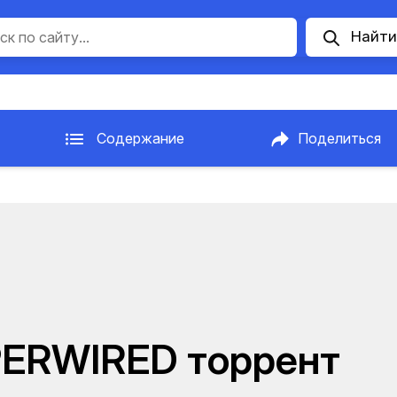
Найти
Содержание
Поделиться
PERWIRED торрент