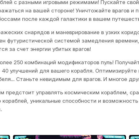
аблей с разными игровыми режимами! Пускайте сво
ражаться на вашей стороне! Уничтожайте врагов и 
оссами после каждой галактики в вашем путешест
ражеских снарядов и маневрирование в узких корид
ащен футуристической системой замедления времени
ся за счет энергии убитых врагов!
олее 250 комбинаций модификаторов пуль! Получай
е 40 улучшений для вашего корабля. Оптимизируйте
еля... Станьте невидимым для врагов. И многое дру
ам предстоит управлять космическим кораблем, ср
ор кораблей, уникальные способности и возможност
.