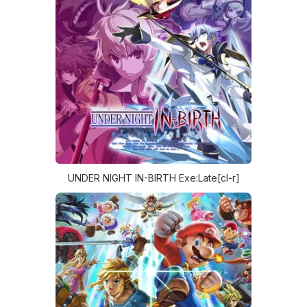
UNDER NIGHT IN-BIRTH Exe:Late[cl-r]